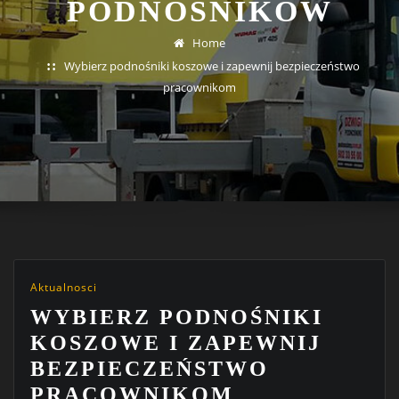
PODNOŚNIKÓW
Home
Wybierz podnośniki koszowe i zapewnij bezpieczeństwo
pracownikom
Aktualnosci
WYBIERZ PODNOŚNIKI
KOSZOWE I ZAPEWNIJ
BEZPIECZEŃSTWO
PRACOWNIKOM