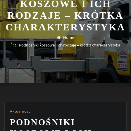
KOSZOWE I ICH
RODZAJE – KRÓTKA
CHARAKTERYSTYKA
Home
Podnośniki koszowe i ich rodzaje – krótka charakterystyka
Aktualnosci
PODNOŚNIKI